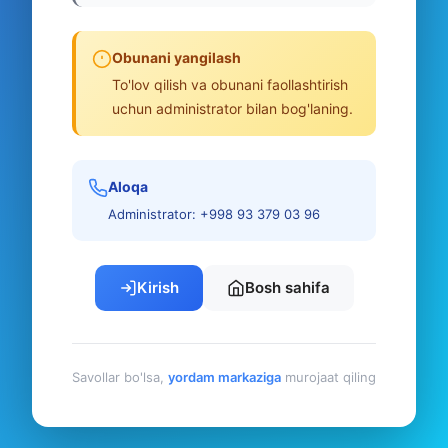
Obunani yangilash
To'lov qilish va obunani faollashtirish
uchun administrator bilan bog'laning.
Aloqa
Administrator: +998 93 379 03 96
Kirish
Bosh sahifa
Savollar bo'lsa,
yordam markaziga
murojaat qiling