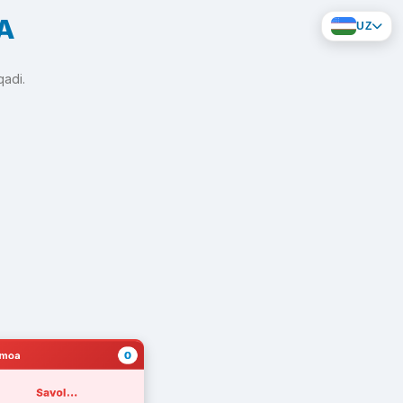
A
UZ
qadi.
0
amoa
Savol...