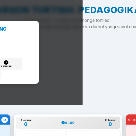
ARQON TORTISH: PEDAGOGIK
To'g'ri javob — arqon siz tomonga tortiladi.
'g'ri javob — arqon raqib tomonga siljiydi va darhol yangi savol chi
ANG
5 daqiqa
0
2-J
1-Jamoa
2-Jamoa
01:00
0
0