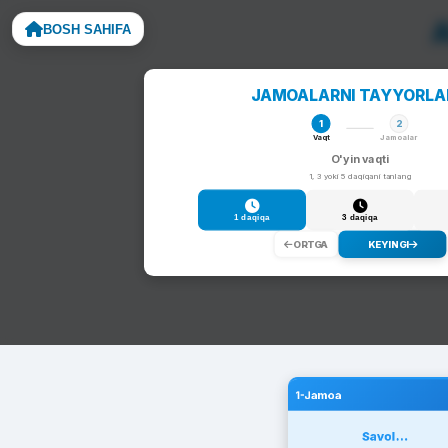
BOSH SAHIFA
Noto
JAMOALARNI TAYYORL
1
2
Vaqt
Jamoalar
O'yin vaqti
1, 3 yoki 5 daqiqani tanlang
1 daqiqa
3 daqiqa
ORTGA
KEYINGI
1-Jamoa
Savol...