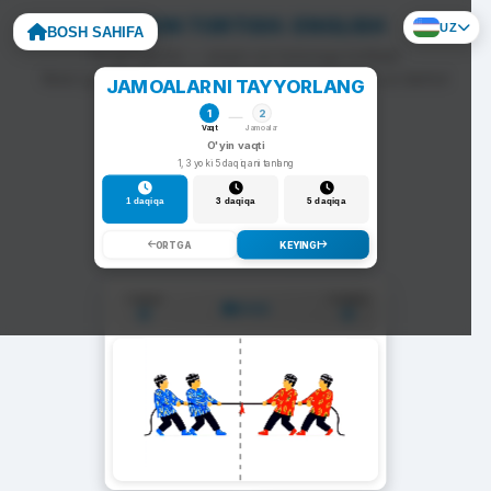
ARQON TORTISH: ENGLISH
UZ
BOSH SAHIFA
To'g'ri javob — arqon siz tomonga tortiladi.
Noto'g'ri javob — arqon raqib tomonga siljiydi va darhol
JAMOALARNI TAYYORLANG
yangi savol chiqadi.
1
2
Vaqt
Jamoalar
O'yin vaqti
1, 3 yoki 5 daqiqani tanlang
1 daqiqa
3 daqiqa
5 daqiqa
ORTGA
KEYINGI
1-Jamoa
2-Jamoa
01:00
0
0