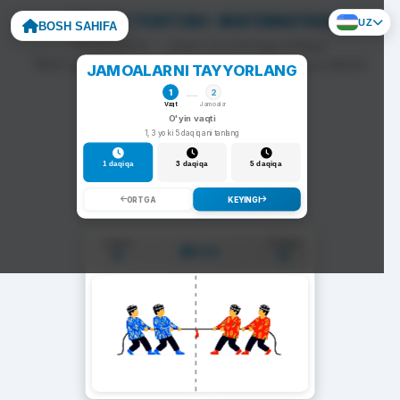
ARQON TORTISH: MATEMATIKA
UZ
BOSH SAHIFA
To'g'ri javob — arqon siz tomonga tortiladi.
Noto'g'ri javob — arqon raqib tomonga siljiydi va darhol
JAMOALARNI TAYYORLANG
yangi savol chiqadi.
1
2
Vaqt
Jamoalar
O'yin vaqti
1, 3 yoki 5 daqiqani tanlang
1 daqiqa
3 daqiqa
5 daqiqa
ORTGA
KEYINGI
1-Jamoa
2-Jamoa
01:00
0
0