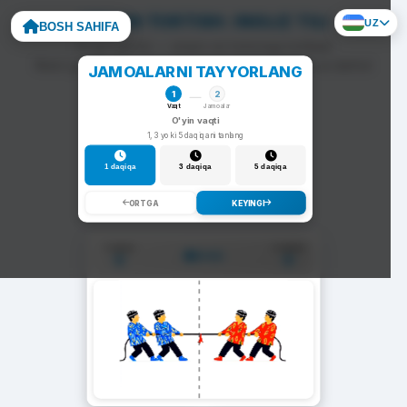
ARQON TORTISH: INGLIZ TILI
UZ
BOSH SAHIFA
To'g'ri javob — arqon siz tomonga tortiladi.
Noto'g'ri javob — arqon raqib tomonga siljiydi va darhol
JAMOALARNI TAYYORLANG
yangi savol chiqadi.
1
2
Vaqt
Jamoalar
O'yin vaqti
1, 3 yoki 5 daqiqani tanlang
1 daqiqa
3 daqiqa
5 daqiqa
ORTGA
KEYINGI
1-Jamoa
2-Jamoa
01:00
0
0