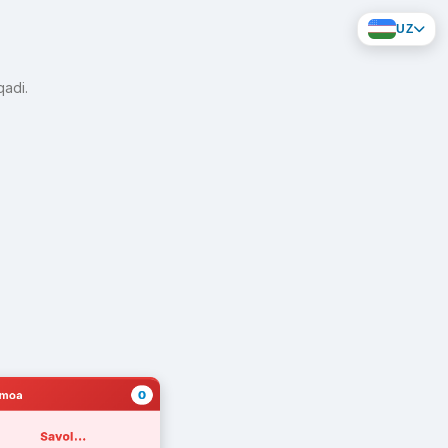
UZ
qadi.
0
amoa
Savol...