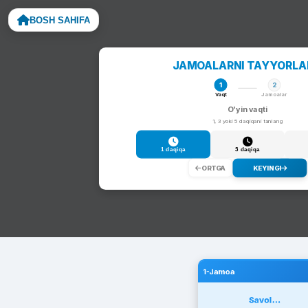
BOSH SAHIFA
Noto
JAMOALARNI TAYYORL
1
2
Vaqt
Jamoalar
O'yin vaqti
1, 3 yoki 5 daqiqani tanlang
1 daqiqa
3 daqiqa
ORTGA
KEYINGI
1-Jamoa
Savol...