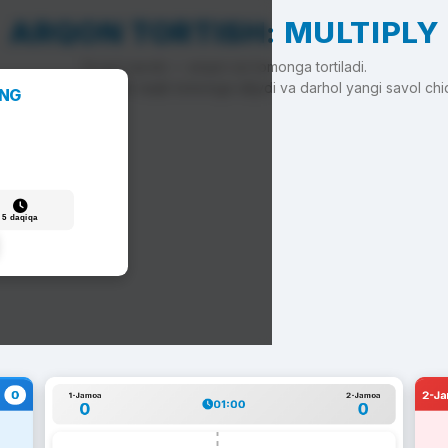
ARQON TORTISH: MULTIPLY
To'g'ri javob — arqon siz tomonga tortiladi.
'g'ri javob — arqon raqib tomonga siljiydi va darhol yangi savol chi
ANG
5 daqiqa
0
2-J
1-Jamoa
2-Jamoa
01:00
0
0