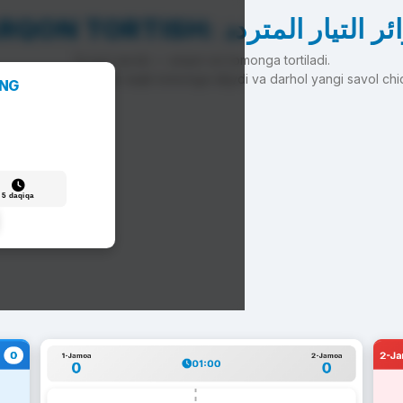
ARQON TORTISH:  التيار المتردد
To'g'ri javob — arqon siz tomonga tortiladi.
'g'ri javob — arqon raqib tomonga siljiydi va darhol yangi savol chi
ANG
5 daqiqa
0
2-J
1-Jamoa
2-Jamoa
01:00
0
0