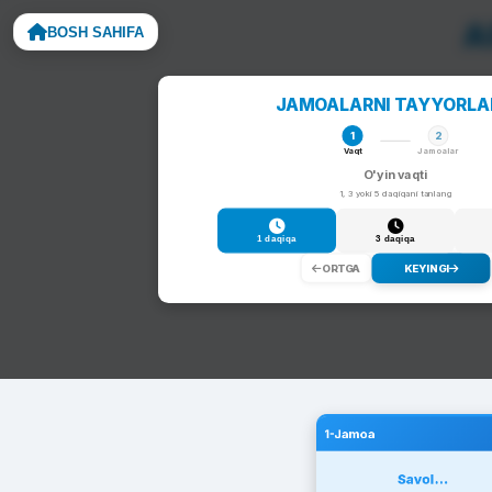
BOSH SAHIFA
Noto
JAMOALARNI TAYYORL
1
2
Vaqt
Jamoalar
O'yin vaqti
1, 3 yoki 5 daqiqani tanlang
1 daqiqa
3 daqiqa
ORTGA
KEYINGI
1-Jamoa
Savol...