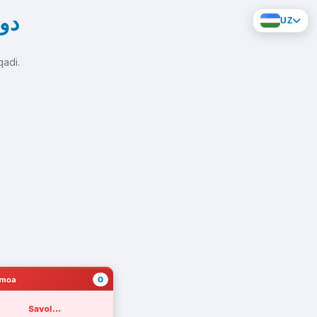
دوائر
UZ
qadi.
0
amoa
Savol...