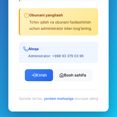
Obunani yangilash
To'lov qilish va obunani faollashtirish
uchun administrator bilan bog'laning.
Aloqa
Administrator: +998 93 379 03 96
Kirish
Bosh sahifa
Savollar bo'lsa,
yordam markaziga
murojaat qiling