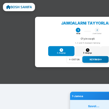
BOSH SAHIFA
Noto
JAMOALARNI TAYYORL
1
2
Vaqt
Jamoalar
O'yin vaqti
1, 3 yoki 5 daqiqani tanlang
1 daqiqa
3 daqiqa
ORTGA
KEYINGI
1-Jamoa
Savol...