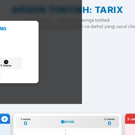
ARQON TORTISH: TARIX
To'g'ri javob — arqon siz tomonga tortiladi.
'g'ri javob — arqon raqib tomonga siljiydi va darhol yangi savol chi
ANG
5 daqiqa
0
2-J
1-Jamoa
2-Jamoa
01:00
0
0