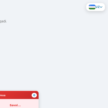
UZ
qadi.
0
amoa
Savol...