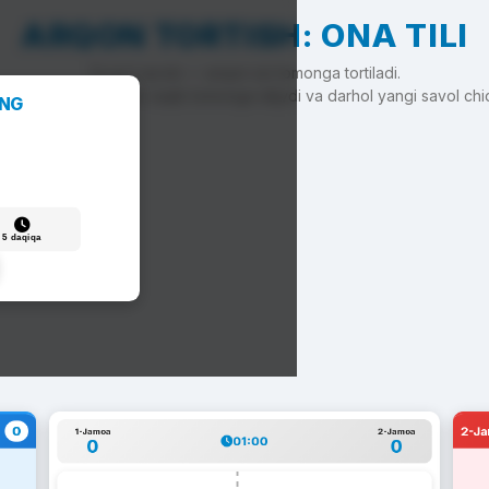
ARQON TORTISH: ONA TILI
To'g'ri javob — arqon siz tomonga tortiladi.
'g'ri javob — arqon raqib tomonga siljiydi va darhol yangi savol chi
ANG
5 daqiqa
0
2-J
1-Jamoa
2-Jamoa
01:00
0
0