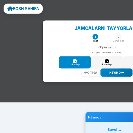
BOSH SAHIFA
Noto
JAMOALARNI TAYYORL
1
2
Vaqt
Jamoalar
O'yin vaqti
1, 3 yoki 5 daqiqani tanlang
1 daqiqa
3 daqiqa
ORTGA
KEYINGI
1-Jamoa
Savol...