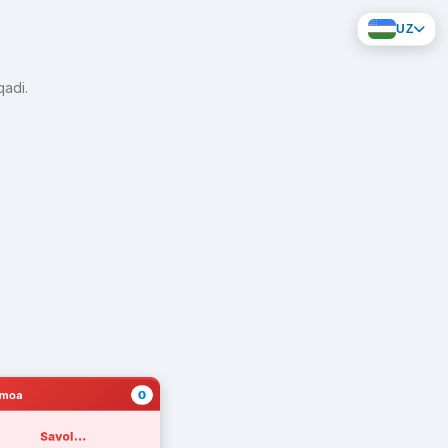
UZ
qadi.
0
amoa
Savol...