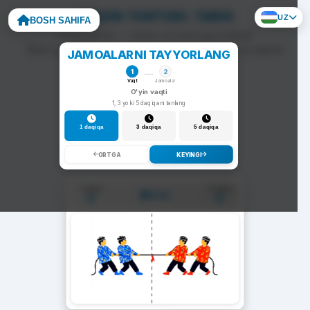
ARQON TORTISH: TARIX
UZ
BOSH SAHIFA
To'g'ri javob — arqon siz tomonga tortiladi.
Noto'g'ri javob — arqon raqib tomonga siljiydi va darhol
JAMOALARNI TAYYORLANG
yangi savol chiqadi.
1
2
Vaqt
Jamoalar
O'yin vaqti
1, 3 yoki 5 daqiqani tanlang
1 daqiqa
3 daqiqa
5 daqiqa
ORTGA
KEYINGI
1-Jamoa
2-Jamoa
01:00
0
0