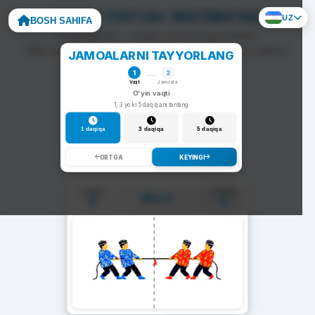
ARQON TORTISH: MATEMATIKA
UZ
BOSH SAHIFA
To'g'ri javob — arqon siz tomonga tortiladi.
Noto'g'ri javob — arqon raqib tomonga siljiydi va darhol
JAMOALARNI TAYYORLANG
yangi savol chiqadi.
1
2
Vaqt
Jamoalar
O'yin vaqti
1, 3 yoki 5 daqiqani tanlang
1 daqiqa
3 daqiqa
5 daqiqa
ORTGA
KEYINGI
1-Jamoa
2-Jamoa
01:00
0
0