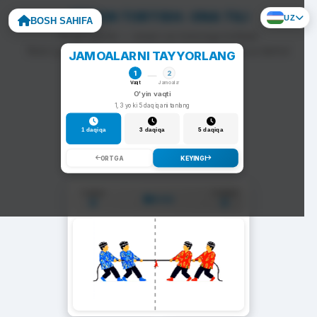
ARQON TORTISH: ONA TILI
UZ
BOSH SAHIFA
To'g'ri javob — arqon siz tomonga tortiladi.
Noto'g'ri javob — arqon raqib tomonga siljiydi va darhol
JAMOALARNI TAYYORLANG
yangi savol chiqadi.
1
2
Vaqt
Jamoalar
O'yin vaqti
1, 3 yoki 5 daqiqani tanlang
1 daqiqa
3 daqiqa
5 daqiqa
ORTGA
KEYINGI
1-Jamoa
2-Jamoa
01:00
0
0