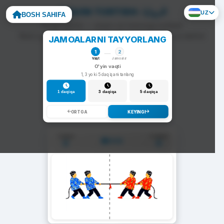
ARQON TORTISH: الزوايا
UZ
BOSH SAHIFA
To'g'ri javob — arqon siz tomonga tortiladi.
Noto'g'ri javob — arqon raqib tomonga siljiydi va darhol
JAMOALARNI TAYYORLANG
yangi savol chiqadi.
1
2
Vaqt
Jamoalar
O'yin vaqti
1, 3 yoki 5 daqiqani tanlang
1 daqiqa
3 daqiqa
5 daqiqa
ORTGA
KEYINGI
1-Jamoa
2-Jamoa
01:00
0
0