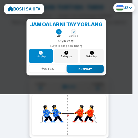
ARQON TORTISH: TARIX
UZ
BOSH SAHIFA
To'g'ri javob — arqon siz tomonga tortiladi.
Noto'g'ri javob — arqon raqib tomonga siljiydi va darhol
JAMOALARNI TAYYORLANG
yangi savol chiqadi.
1
2
Vaqt
Jamoalar
O'yin vaqti
1, 3 yoki 5 daqiqani tanlang
1 daqiqa
3 daqiqa
5 daqiqa
ORTGA
KEYINGI
1-Jamoa
2-Jamoa
01:00
0
0