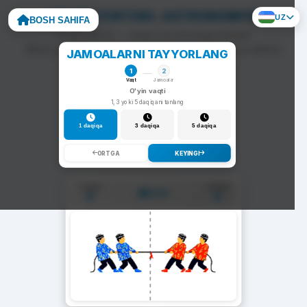
ARQON TORTISH: ASTRONOMIYA
UZ
BOSH SAHIFA
To'g'ri javob — arqon siz tomonga tortiladi.
Noto'g'ri javob — arqon raqib tomonga siljiydi va darhol
JAMOALARNI TAYYORLANG
yangi savol chiqadi.
1
2
Vaqt
Jamoalar
O'yin vaqti
1, 3 yoki 5 daqiqani tanlang
1 daqiqa
3 daqiqa
5 daqiqa
ORTGA
KEYINGI
1-Jamoa
2-Jamoa
01:00
0
0