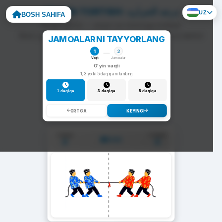
ARQON TORTISH: درجه الحراره
UZ
BOSH SAHIFA
To'g'ri javob — arqon siz tomonga tortiladi.
Noto'g'ri javob — arqon raqib tomonga siljiydi va darhol
JAMOALARNI TAYYORLANG
yangi savol chiqadi.
1
2
Vaqt
Jamoalar
O'yin vaqti
1, 3 yoki 5 daqiqani tanlang
1 daqiqa
3 daqiqa
5 daqiqa
ORTGA
KEYINGI
1-Jamoa
2-Jamoa
01:00
0
0