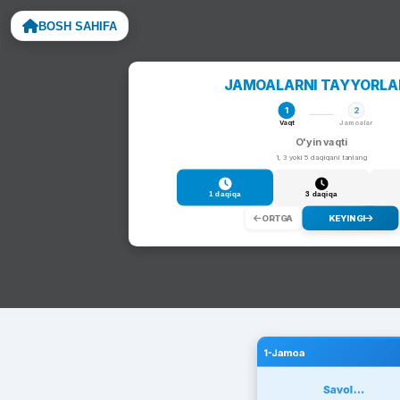
BOSH SAHIFA
Noto
JAMOALARNI TAYYORL
1
2
Vaqt
Jamoalar
O'yin vaqti
1, 3 yoki 5 daqiqani tanlang
1 daqiqa
3 daqiqa
ORTGA
KEYINGI
1-Jamoa
Savol...