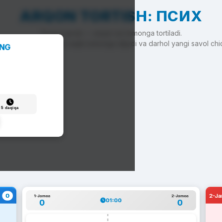
ARQON TORTISH: ПСИХ
To'g'ri javob — arqon siz tomonga tortiladi.
'g'ri javob — arqon raqib tomonga siljiydi va darhol yangi savol chi
ANG
5 daqiqa
0
2-J
1-Jamoa
2-Jamoa
01:00
0
0