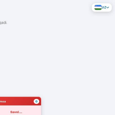
UZ
qadi.
0
amoa
Savol...