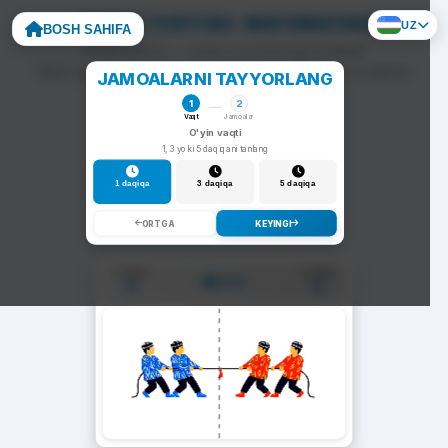
ARQON TORTISH: MATEMATIKA
UZ
BOSH SAHIFA
To'g'ri javob — arqon siz tomonga tortiladi.
Noto'g'ri javob — arqon raqib tomonga siljiydi va darhol
JAMOALARNI TAYYORLANG
yangi savol chiqadi.
1
2
Vaqt
Jamoalar
O'yin vaqti
1, 3 yoki 5 daqiqani tanlang
1 daqiqa
3 daqiqa
5 daqiqa
ORTGA
KEYINGI
1-Jamoa
2-Jamoa
01:00
0
0