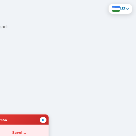
UZ
qadi.
0
amoa
Savol...