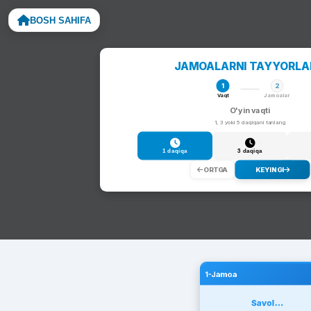
BOSH SAHIFA
Noto
JAMOALARNI TAYYORL
1
2
Vaqt
Jamoalar
O'yin vaqti
1, 3 yoki 5 daqiqani tanlang
1 daqiqa
3 daqiqa
ORTGA
KEYINGI
1-Jamoa
Savol...