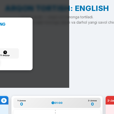
ARQON TORTISH: ENGLISH
To'g'ri javob — arqon siz tomonga tortiladi.
'g'ri javob — arqon raqib tomonga siljiydi va darhol yangi savol chi
ANG
5 daqiqa
0
2-J
1-Jamoa
2-Jamoa
01:00
0
0