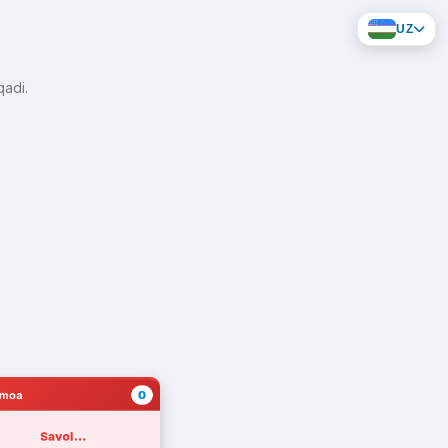
UZ
qadi.
0
amoa
Savol...