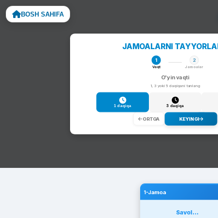
BOSH SAHIFA
Noto
JAMOALARNI TAYYORL
1
2
Vaqt
Jamoalar
O'yin vaqti
1, 3 yoki 5 daqiqani tanlang
1 daqiqa
3 daqiqa
ORTGA
KEYINGI
1-Jamoa
Savol...