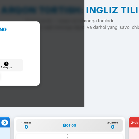
ARQON TORTISH: INGLIZ TILI
To'g'ri javob — arqon siz tomonga tortiladi.
'g'ri javob — arqon raqib tomonga siljiydi va darhol yangi savol chi
ANG
5 daqiqa
0
2-J
1-Jamoa
2-Jamoa
01:00
0
0