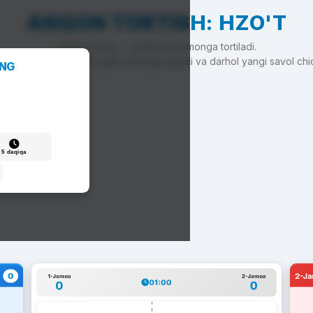
ARQON TORTISH: HZO'T
To'g'ri javob — arqon siz tomonga tortiladi.
'g'ri javob — arqon raqib tomonga siljiydi va darhol yangi savol chi
ANG
5 daqiqa
0
2-J
1-Jamoa
2-Jamoa
01:00
0
0