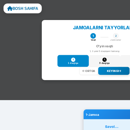
BOSH SAHIFA
Noto
JAMOALARNI TAYYORL
1
2
Vaqt
Jamoalar
O'yin vaqti
1, 3 yoki 5 daqiqani tanlang
1 daqiqa
3 daqiqa
ORTGA
KEYINGI
1-Jamoa
Savol...