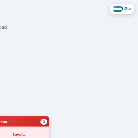
UZ
qadi.
0
amoa
Savol...