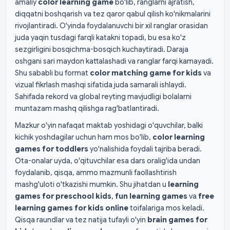
amaliy
color learning game
bo'lib, ranglarni ajratish,
diqqatni boshqarish va tez qaror qabul qilish ko'nikmalarini
rivojlantiradi. O'yinda foydalanuvchi bir xil ranglar orasidan
juda yaqin tusdagi farqli katakni topadi, bu esa ko'z
sezgirligini bosqichma-bosqich kuchaytiradi. Daraja
oshgani sari maydon kattalashadi va ranglar farqi kamayadi.
Shu sababli bu format
color matching game for kids
va
vizual fikrlash mashqi sifatida juda samarali ishlaydi.
Sahifada rekord va global reyting mavjudligi bolalarni
muntazam mashq qilishga rag'batlantiradi.
Mazkur o'yin nafaqat maktab yoshidagi o'quvchilar, balki
kichik yoshdagilar uchun ham mos bo'lib,
color learning
games for toddlers
yo'nalishida foydali tajriba beradi.
Ota-onalar uyda, o'qituvchilar esa dars oralig'ida undan
foydalanib, qisqa, ammo mazmunli faollashtirish
mashg'uloti o'tkazishi mumkin. Shu jihatdan u
learning
games for preschool kids
,
fun learning games
va
free
learning games for kids online
toifalariga mos keladi.
Qisqa raundlar va tez natija tufayli o'yin
brain games for