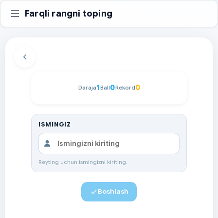
Farqli rangni toping
1
0
0
Daraja
Ball
Rekord
ISMINGIZ
Reyting uchun ismingizni kiriting.
Boshlash