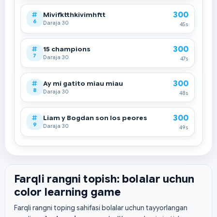
300
Mivifktthkivimhftt
6
Daraja 30
45s
300
15 champions
7
Daraja 30
47s
300
Ay mi gatito miau miau
8
Daraja 30
48s
300
Liam y Bogdan son los peores
9
Daraja 30
49s
300
Miguel Ángel es el mejor
10
Daraja 30
49s
Farqli rangni topish: bolalar uchun
color learning game
Farqli rangni toping sahifasi bolalar uchun tayyorlangan