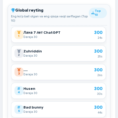
Global reyting
Top
10
Eng ko'p ball olgan va eng qisqa vaqt sarflagan (Top
10)
300
Лана 7 лет ChatGPT
1
Daraja 30
24s
300
Zuhriddin
2
Daraja 30
25s
300
....
3
Daraja 30
26s
300
Husen
4
Daraja 30
30s
300
Bad bunny
5
Daraja 30
44s