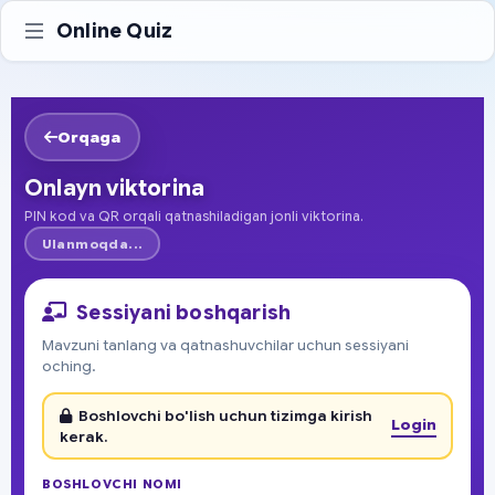
Online Quiz
Orqaga
Onlayn viktorina
PIN kod va QR orqali qatnashiladigan jonli viktorina.
Ulanmoqda...
Sessiyani boshqarish
Mavzuni tanlang va qatnashuvchilar uchun sessiyani
oching.
Boshlovchi bo'lish uchun tizimga kirish
Login
kerak.
BOSHLOVCHI NOMI