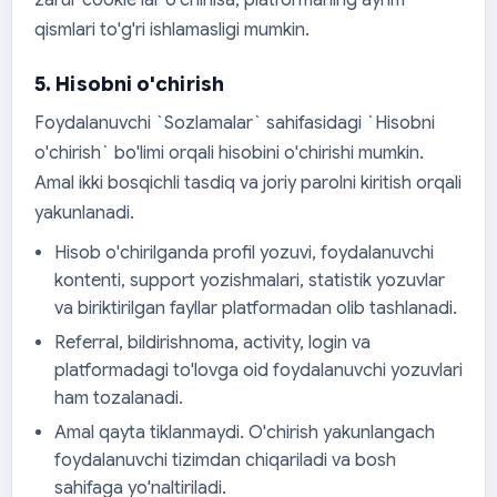
zarur cookie lar o'chirilsa, platformaning ayrim
qismlari to'g'ri ishlamasligi mumkin.
5. Hisobni o'chirish
Foydalanuvchi `Sozlamalar` sahifasidagi `Hisobni
o'chirish` bo'limi orqali hisobini o'chirishi mumkin.
Amal ikki bosqichli tasdiq va joriy parolni kiritish orqali
yakunlanadi.
Hisob o'chirilganda profil yozuvi, foydalanuvchi
kontenti, support yozishmalari, statistik yozuvlar
va biriktirilgan fayllar platformadan olib tashlanadi.
Referral, bildirishnoma, activity, login va
platformadagi to'lovga oid foydalanuvchi yozuvlari
ham tozalanadi.
Amal qayta tiklanmaydi. O'chirish yakunlangach
foydalanuvchi tizimdan chiqariladi va bosh
sahifaga yo'naltiriladi.