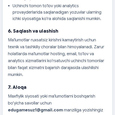
Uchinchi tomon to'lov yoki analytics
provayderlarida saqlanadigan yozuvlar ularning
ichki siyosatiga ko'ra alohida saqlanishi mumkin.
6. Saqlash va ulashish
Ma'lumotlar ruxsatsiz kirishni kamaytirish uchun
texnik va tashkiliy choralar bilan himoyalanadi. Zarur
holatlarda ma'lumotlar hosting, email, to'lov va
analytics xizmatlarini ko'rsatuvchi uchinchi tomonlar
bilan faqat xizmatni bajarish darajasida ulashilishi
mumkin.
7. Aloqa
Maxfiylik siyosati yoki ma'lumotlarni boshqarish
bo'yicha savollar uchun
edugamesuz1@gmail.com
manziliga yozishingiz